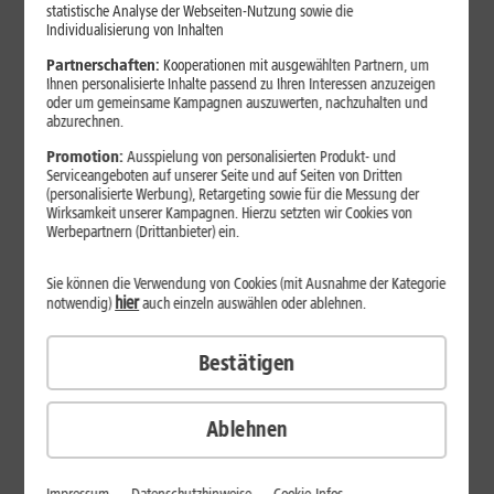
Jetzt unterbrechungsfrei ins sehr gute Netz wechseln.
statistische Analyse der Webseiten-Nutzung sowie die
Individualisierung von Inhalten
Ohne doppelte Kosten.*
Partnerschaften:
Kooperationen mit ausgewählten Partnern, um
Ihnen personalisierte Inhalte passend zu Ihren Interessen anzuzeigen
oder um gemeinsame Kampagnen auszuwerten, nachzuhalten und
abzurechnen.
Promotion:
Ausspielung von personalisierten Produkt- und
Serviceangeboten auf unserer Seite und auf Seiten von Dritten
(personalisierte Werbung), Retargeting sowie für die Messung der
Wirksamkeit unserer Kampagnen. Hierzu setzten wir Cookies von
Werbepartnern (Drittanbieter) ein.
Sie können die Verwendung von Cookies (mit Ausnahme der Kategorie
hier
notwendig)
auch einzeln auswählen oder ablehnen.
Bestätigen
29
,
99
€/Monat*
ab
dauerhaft
Ablehnen
Verfügbarkeit prüfen