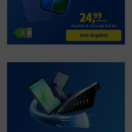
24
,
99
€/Monat*
dauerhaft z.B. mit Google Pixel 10a
Zum Angebot