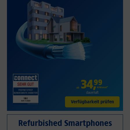
34
,
99
€/Monat*
ab
dauerhaft
Verfügbarkeit prüfen
Refurbished Smartphones