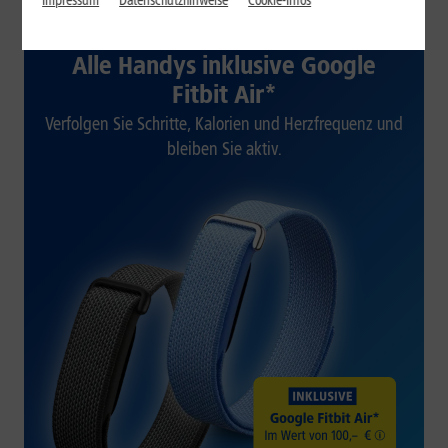
Impressum
Datenschutzhinweise
Cookie-Infos
1&1 SOMMER-SPECIAL
Alle Handys inklusive Google
Fitbit Air*
Verfolgen Sie Schritte, Kalorien und Herzfrequenz und
bleiben Sie aktiv.