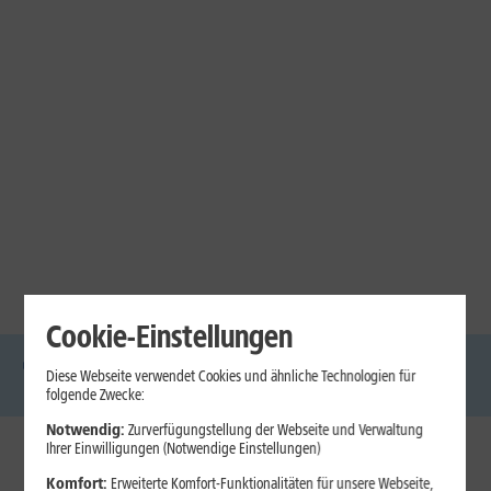
Cookie-Einstellungen
Diese Webseite verwendet Cookies und ähnliche Technologien für
DSL
Glasfaser
Internet
Handys
Mobilfunk-
Laptops
Tablets
folgende Zwecke:
Tarife
Notwendig:
Zurverfügungstellung der Webseite und Verwaltung
Ihrer Einwilligungen (Notwendige Einstellungen)
1&1 Internet
Komfort:
Erweiterte Komfort-Funktionalitäten für unsere Webseite,